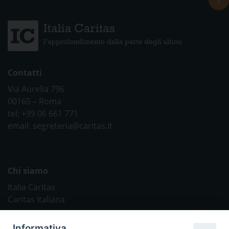
Contatti
Via Aurelia 796
00165 – Roma
tel: +39 06 661 771
email: segreteria@caritas.it
Chi siamo
Italia Caritas
Caritas Italiana
Link Utili
Informativa