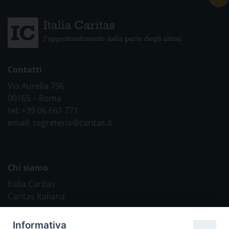
Contatti
Via Aurelia 796
00165 – Roma
tel: +39 06 661 771
email: segreteria@caritas.it
Chi siamo
Italia Caritas
Caritas Italiana
Link Utili
Informativa