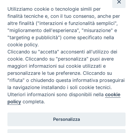
Chiesa Cattolica
Utilizziamo cookie o tecnologie simili per
Caritas Internationalis
finalità tecniche e, con il tuo consenso, anche per
TV 2000
altre finalità ("interazioni e funzionalità semplici",
"miglioramento dell'esperienza", "misurazione" e
Inblu 2000
"targeting e pubblicità") come specificato nella
Avvenire
cookie policy.
Sir
Cliccando su "accetta" acconsenti all'utilizzo dei
cookie. Cliccando su "personalizza" puoi avere
Scarp de’ Tenis
maggiori informazioni sui cookie utilizzati e
personalizzare le tue preferenze. Cliccando su
Newsletter
"rifiuta" o chiudendo questa informativa proseguirai
la navigazione installando i soli cookie tecnici.
Ulteriori informazioni sono disponibili nella
cookie
ISCRIVITI ALLA NEWSLETTER
policy
completa.
Seguici su
Personalizza