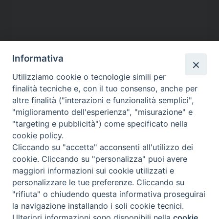
Informativa
Utilizziamo cookie o tecnologie simili per
finalità tecniche e, con il tuo consenso, anche per
altre finalità ("interazioni e funzionalità semplici",
"miglioramento dell'esperienza", "misurazione" e
"targeting e pubblicità") come specificato nella
cookie policy.
Contatti
Cliccando su "accetta" acconsenti all'utilizzo dei
cookie. Cliccando su "personalizza" puoi avere
Via Aurelia 796
maggiori informazioni sui cookie utilizzati e
00165 – Roma
personalizzare le tue preferenze. Cliccando su
tel: +39 06 661 771
"rifiuta" o chiudendo questa informativa proseguirai
email: segreteria@caritas.it
la navigazione installando i soli cookie tecnici.
Ulteriori informazioni sono disponibili nella
cookie