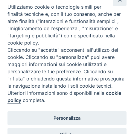
Chiesa Cattolica
Utilizziamo cookie o tecnologie simili per
Caritas Internationalis
finalità tecniche e, con il tuo consenso, anche per
TV 2000
altre finalità ("interazioni e funzionalità semplici",
"miglioramento dell'esperienza", "misurazione" e
Inblu 2000
"targeting e pubblicità") come specificato nella
Avvenire
cookie policy.
Sir
Cliccando su "accetta" acconsenti all'utilizzo dei
cookie. Cliccando su "personalizza" puoi avere
Scarp de’ Tenis
maggiori informazioni sui cookie utilizzati e
personalizzare le tue preferenze. Cliccando su
Newsletter
"rifiuta" o chiudendo questa informativa proseguirai
la navigazione installando i soli cookie tecnici.
Ulteriori informazioni sono disponibili nella
cookie
ISCRIVITI ALLA NEWSLETTER
policy
completa.
Seguici su
Personalizza