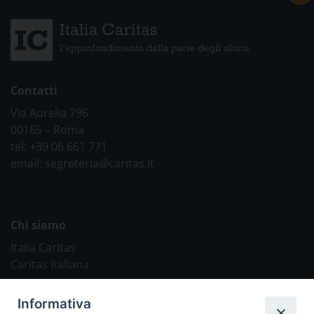
Contatti
Via Aurelia 796
00165 – Roma
tel: +39 06 661 771
email: segreteria@caritas.it
Chi siamo
Italia Caritas
Caritas Italiana
Link Utili
Informativa