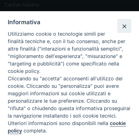
Caritas Italiana
Link Utili
Informativa
Chiesa Cattolica
Utilizziamo cookie o tecnologie simili per
Caritas Internationalis
finalità tecniche e, con il tuo consenso, anche per
TV 2000
altre finalità ("interazioni e funzionalità semplici",
"miglioramento dell'esperienza", "misurazione" e
Inblu 2000
"targeting e pubblicità") come specificato nella
Avvenire
cookie policy.
Sir
Cliccando su "accetta" acconsenti all'utilizzo dei
cookie. Cliccando su "personalizza" puoi avere
Scarp de’ Tenis
maggiori informazioni sui cookie utilizzati e
personalizzare le tue preferenze. Cliccando su
Newsletter
"rifiuta" o chiudendo questa informativa proseguirai
la navigazione installando i soli cookie tecnici.
Ulteriori informazioni sono disponibili nella
cookie
ISCRIVITI ALLA NEWSLETTER
policy
completa.