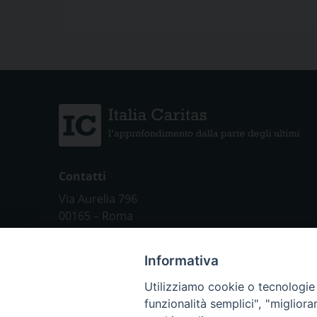
Contatti
Via Aurelia 796
00165 – Roma
tel: +39 06 661 771
email: segreteria@caritas.it
Informativa
Utilizziamo cookie o tecnologie s
funzionalità semplici", "miglior
Chi siamo