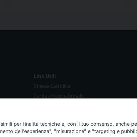
Link Utili
Chiesa Cattolica
Caritas Internationalis
TV 2000
Inblu 2000
imili per finalità tecniche e, con il tuo consenso, anche per 
Avvenire
amento dell'esperienza", "misurazione" e "targeting e pubbli
Sir