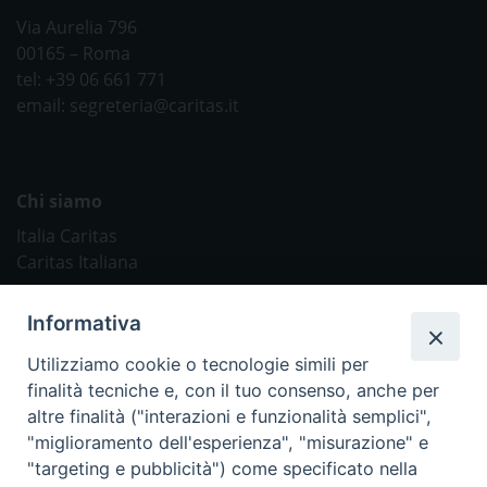
Via Aurelia 796
00165 – Roma
tel: +39 06 661 771
email: segreteria@caritas.it
Chi siamo
Italia Caritas
Caritas Italiana
Link Utili
Informativa
Chiesa Cattolica
Utilizziamo cookie o tecnologie simili per
Caritas Internationalis
finalità tecniche e, con il tuo consenso, anche per
TV 2000
altre finalità ("interazioni e funzionalità semplici",
"miglioramento dell'esperienza", "misurazione" e
Inblu 2000
"targeting e pubblicità") come specificato nella
Avvenire