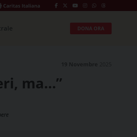
trale
DONA ORA
19 Novembre
2025
eri, ma…”
pere