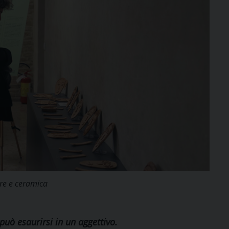
ture e ceramica
uò esaurirsi in un aggettivo.