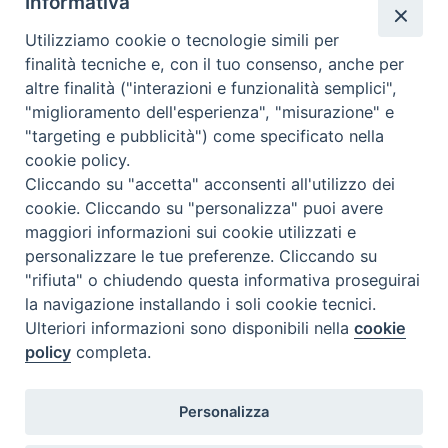
Informativa
Chiesa Cattolica
Utilizziamo cookie o tecnologie simili per
Caritas Internationalis
finalità tecniche e, con il tuo consenso, anche per
TV 2000
altre finalità ("interazioni e funzionalità semplici",
"miglioramento dell'esperienza", "misurazione" e
Inblu 2000
"targeting e pubblicità") come specificato nella
Avvenire
cookie policy.
Sir
Cliccando su "accetta" acconsenti all'utilizzo dei
cookie. Cliccando su "personalizza" puoi avere
Scarp de’ Tenis
maggiori informazioni sui cookie utilizzati e
personalizzare le tue preferenze. Cliccando su
Newsletter
"rifiuta" o chiudendo questa informativa proseguirai
la navigazione installando i soli cookie tecnici.
Ulteriori informazioni sono disponibili nella
cookie
ISCRIVITI ALLA NEWSLETTER
policy
completa.
Seguici su
Personalizza