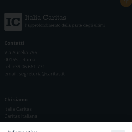
Contatti
Via Aurelia 796
00165 – Roma
tel: +39 06 661 771
email: segreteria@caritas.it
Chi siamo
Italia Caritas
Caritas Italiana
Link Utili