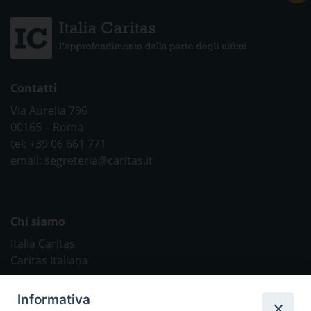
Contatti
Via Aurelia 796
00165 – Roma
tel: +39 06 661 771
email: segreteria@caritas.it
Chi siamo
Italia Caritas
Caritas Italiana
Link Utili
Informativa
Chiesa Cattolica