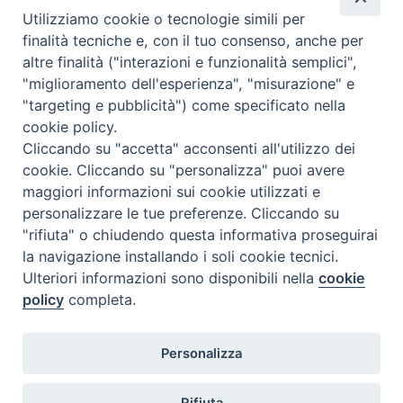
Utilizziamo cookie o tecnologie simili per
Caritas Internationalis
finalità tecniche e, con il tuo consenso, anche per
TV 2000
altre finalità ("interazioni e funzionalità semplici",
"miglioramento dell'esperienza", "misurazione" e
Inblu 2000
"targeting e pubblicità") come specificato nella
Avvenire
cookie policy.
Sir
Cliccando su "accetta" acconsenti all'utilizzo dei
cookie. Cliccando su "personalizza" puoi avere
Scarp de’ Tenis
maggiori informazioni sui cookie utilizzati e
personalizzare le tue preferenze. Cliccando su
Newsletter
"rifiuta" o chiudendo questa informativa proseguirai
la navigazione installando i soli cookie tecnici.
Ulteriori informazioni sono disponibili nella
cookie
ISCRIVITI ALLA NEWSLETTER
policy
completa.
Seguici su
Personalizza