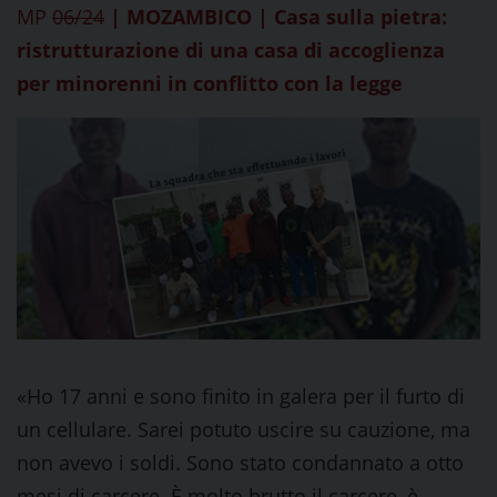
MP
06/24
| MOZAMBICO | Casa sulla pietra:
ristrutturazione di una casa di accoglienza
per minorenni in conflitto con la legge
«Ho 17 anni e sono finito in galera per il furto di
un cellulare. Sarei potuto uscire su cauzione, ma
non avevo i soldi. Sono stato condannato a otto
mesi di carcere. È molto brutto il carcere, è