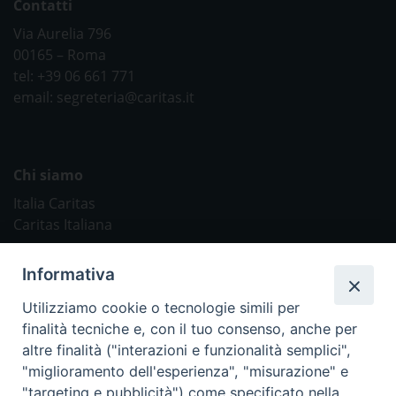
Contatti
Via Aurelia 796
00165 – Roma
tel: +39 06 661 771
email: segreteria@caritas.it
Chi siamo
Italia Caritas
Caritas Italiana
Link Utili
Informativa
Chiesa Cattolica
Utilizziamo cookie o tecnologie simili per
Caritas Internationalis
finalità tecniche e, con il tuo consenso, anche per
TV 2000
altre finalità ("interazioni e funzionalità semplici",
"miglioramento dell'esperienza", "misurazione" e
Inblu 2000
"targeting e pubblicità") come specificato nella