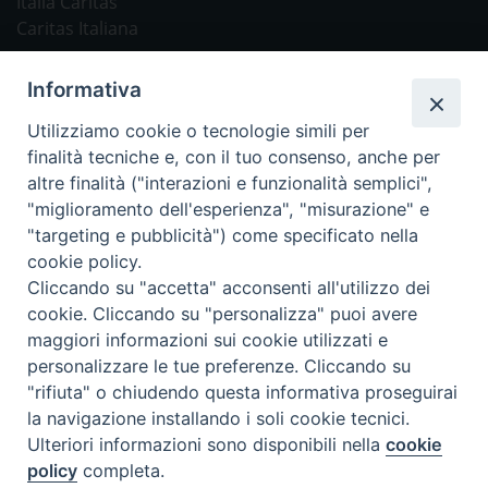
Italia Caritas
Caritas Italiana
Link Utili
Informativa
Chiesa Cattolica
Utilizziamo cookie o tecnologie simili per
Caritas Internationalis
finalità tecniche e, con il tuo consenso, anche per
TV 2000
altre finalità ("interazioni e funzionalità semplici",
"miglioramento dell'esperienza", "misurazione" e
Inblu 2000
"targeting e pubblicità") come specificato nella
Avvenire
cookie policy.
Sir
Cliccando su "accetta" acconsenti all'utilizzo dei
cookie. Cliccando su "personalizza" puoi avere
Scarp de’ Tenis
maggiori informazioni sui cookie utilizzati e
personalizzare le tue preferenze. Cliccando su
Newsletter
"rifiuta" o chiudendo questa informativa proseguirai
la navigazione installando i soli cookie tecnici.
Ulteriori informazioni sono disponibili nella
cookie
ISCRIVITI ALLA NEWSLETTER
policy
completa.