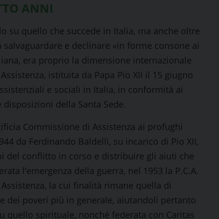
OTTO ANNI
lo su quello che succede in Italia, ma anche oltre
à da salvaguardare e declinare «in forme consone ai
aliana, era proprio la dimensione internazionale
Assistenza, istituita da Papa Pio XII il 15 giugno
istenziali e sociali in Italia, in conformità ai
e disposizioni della Santa Sede.
ificia Commissione di Assistenza ai profughi
 1944 da Ferdinando Baldelli, su incarico di Pio XII,
 del conflitto in corso e distribuire gli aiuti che
perata l’emergenza della guerra, nel 1953 la P.C.A.
ssistenza, la cui finalità rimane quella di
e dei poveri più in generale, aiutandoli pertanto
u quello spirituale, nonché federata con Caritas