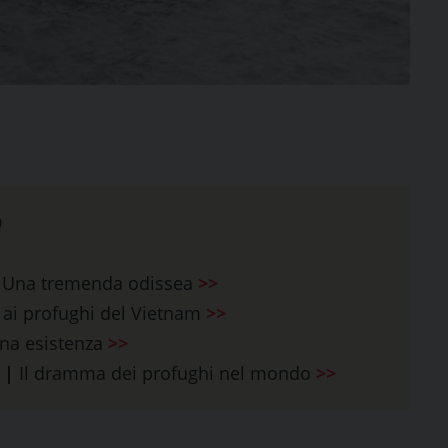
9
Una tremenda odissea
>>
te ai profughi del Vietnam
>>
gna esistenza
>>
à
|
Il dramma dei profughi nel mondo
>>