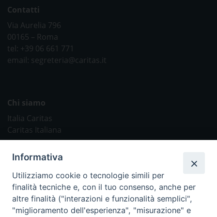
Contatti
Via Aurelia 796
00165 – Roma
tel: +39 06 661 771
email: segreteria@caritas.it
Chi siamo
Italia Caritas
Caritas Italiana
Link Utili
Informativa
Chiesa Cattolica
Utilizziamo cookie o tecnologie simili per
Caritas Internationalis
finalità tecniche e, con il tuo consenso, anche per
TV 2000
altre finalità ("interazioni e funzionalità semplici",
"miglioramento dell'esperienza", "misurazione" e
Inblu 2000