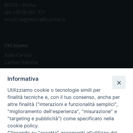
00165 – Roma
tel: +39 06 661 771
email: segreteria@caritas.it
Chi siamo
Italia Caritas
Caritas Italiana
Link Utili
Informativa
Chiesa Cattolica
Utilizziamo cookie o tecnologie simili per
Caritas Internationalis
finalità tecniche e, con il tuo consenso, anche per
TV 2000
altre finalità ("interazioni e funzionalità semplici",
"miglioramento dell'esperienza", "misurazione" e
Inblu 2000
"targeting e pubblicità") come specificato nella
Avvenire
cookie policy.
Sir
Cliccando su "accetta" acconsenti all'utilizzo dei