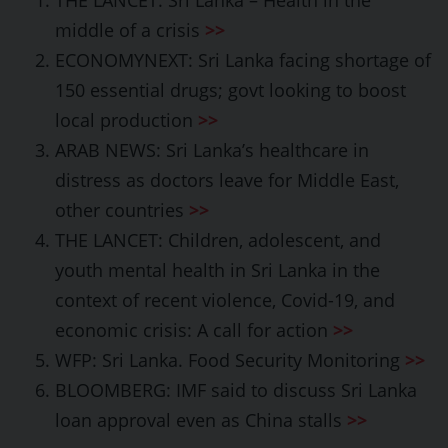
THE LANCET: Sri Lanka – Health in the
middle of a crisis
>>
ECONOMYNEXT: Sri Lanka facing shortage of
150 essential drugs; govt looking to boost
local production
>>
ARAB NEWS: Sri Lanka’s healthcare in
distress as doctors leave for Middle East,
other countries
>>
THE LANCET: Children, adolescent, and
youth mental health in Sri Lanka in the
context of recent violence, Covid-19, and
economic crisis: A call for action
>>
WFP: Sri Lanka. Food Security Monitoring
>>
BLOOMBERG: IMF said to discuss Sri Lanka
loan approval even as China stalls
>
>