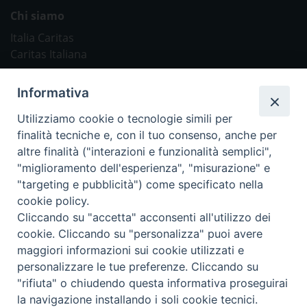
Chi siamo
Italia Caritas
Caritas Italiana
Link Utili
Informativa
Chiesa Cattolica
Utilizziamo cookie o tecnologie simili per
Caritas Internationalis
finalità tecniche e, con il tuo consenso, anche per
TV 2000
altre finalità ("interazioni e funzionalità semplici",
"miglioramento dell'esperienza", "misurazione" e
Inblu 2000
"targeting e pubblicità") come specificato nella
Avvenire
cookie policy.
Sir
Cliccando su "accetta" acconsenti all'utilizzo dei
cookie. Cliccando su "personalizza" puoi avere
Scarp de’ Tenis
maggiori informazioni sui cookie utilizzati e
personalizzare le tue preferenze. Cliccando su
Newsletter
"rifiuta" o chiudendo questa informativa proseguirai
la navigazione installando i soli cookie tecnici.