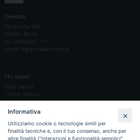
Contatti
Via Aurelia 796
00165 – Roma
tel: +39 06 661 771
email: segreteria@caritas.it
Chi siamo
Italia Caritas
Caritas Italiana
Link Utili
Informativa
Chiesa Cattolica
Utilizziamo cookie o tecnologie simili per
Caritas Internationalis
finalità tecniche e, con il tuo consenso, anche per
TV 2000
altre finalità ("interazioni e funzionalità semplici",