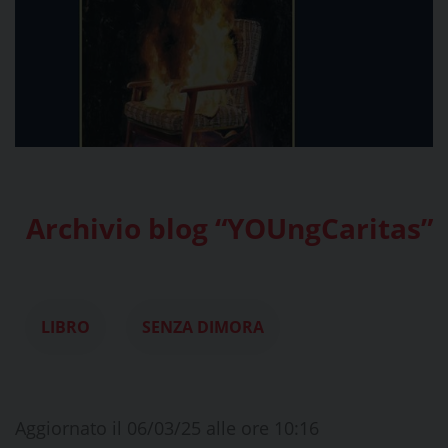
Archivio blog “YOUngCaritas”
LIBRO
SENZA DIMORA
Aggiornato il 06/03/25 alle ore 10:16