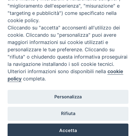
"miglioramento dell'esperienza", "misurazione" e
Inblu 2000
"targeting e pubblicità") come specificato nella
Avvenire
cookie policy.
Sir
Cliccando su "accetta" acconsenti all'utilizzo dei
cookie. Cliccando su "personalizza" puoi avere
Scarp de’ Tenis
maggiori informazioni sui cookie utilizzati e
personalizzare le tue preferenze. Cliccando su
Newsletter
"rifiuta" o chiudendo questa informativa proseguirai
la navigazione installando i soli cookie tecnici.
Ulteriori informazioni sono disponibili nella
cookie
ISCRIVITI ALLA NEWSLETTER
policy
completa.
Seguici su
Personalizza
Rifiuta
Accetta
Copyright Caritas Italiana ©2026
Privacy Policy